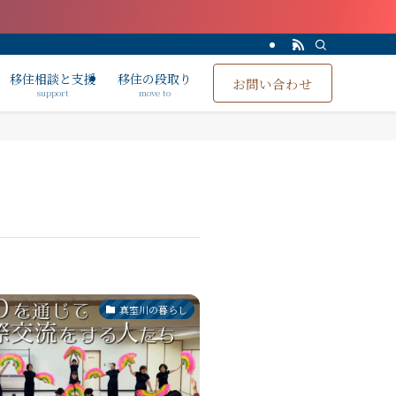
移住相談と支援
移住の段取り
お問い合わせ
support
move to
真室川の暮らし