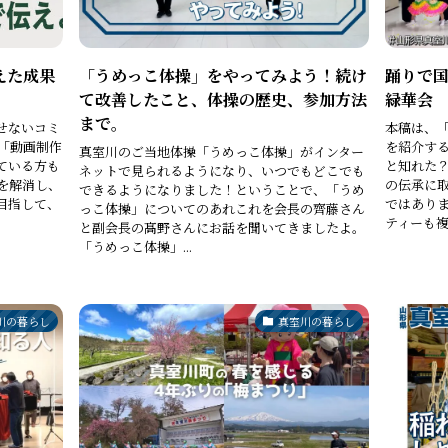
えた成果
「うめっこ体操」をやってみよう！続け
踊りで
て改善したこと、体操の歴史、参加方法
緑華会
まで。
せないコミ
本稿は、
「動画制作
を紹介する
真室川のご当地体操「うめっこ体操」がインター
ている方も
と知れた
ネットで見られるようになり、いつでもどこでも
を解消し、
の伝承に
できるようになりました！ということで、「うめ
目指して、
ではあり
っこ体操」についてのあれこれを会長の齊藤さん
ティーも複数
と副会長の髙野さんにお話を聞いてきましたよ。
「うめっこ体操」...
川の暮らし
真室川の暮らし