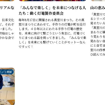
リアルな
「みんなで楽しく」を未来につなげる人
山の恵
たち：動く灯篭製作委員会
「真室川
るシリー
、伝承文化
毎年8月17日に開催される真室川まつり。その真
見せたい
ど、それぞ
室川まつりにあわせて、手作りの灯篭が町を巡行
「真室川
いました。
します。４０年以上にわたる手作り灯篭の歴史
まわりに
終始はしゃ
を、未来に向けて繋ごうという有志に、灯篭づく
り変わり
やかな会で
りにまつわる話を伺ってきました。 「みんなで楽
見れない
しく」を未来にも繋げていくことがモットーなん
にと自宅
ですって！
室川の四
ひ読んで
ベント情報