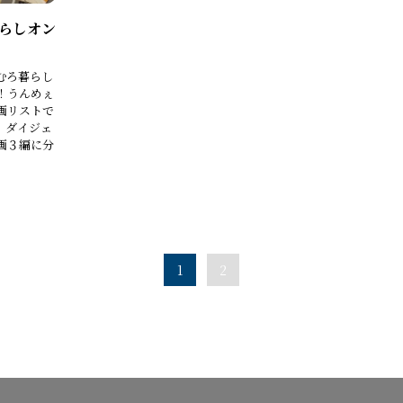
らしオン
まむろ暮らし
！うんめぇ
画リストで
、ダイジェ
画３編に分
1
2