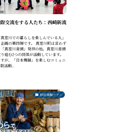
国際交流をする人たち：西崎新流
「真室川での暮らしを楽しんでいる人」
企画の第四弾です。 真室川町は言わず
？「真室川音頭」発祥の地。真室川音頭
取り組む2つの団体が活動しています。
ますが、「日本舞踊」を楽しむコミュニ
活動...
移住体験ツアー