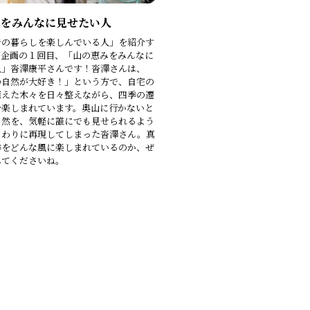
みをみんなに見せたい人
での暮らしを楽しんでいる人」を紹介す
ズ企画の１回目、「山の恵みをみんなに
人」沓澤康平さんです！沓澤さんは、
の自然が大好き！」という方で、自宅の
植えた木々を日々整えながら、四季の遷
を楽しまれています。奥山に行かないと
自然を、気軽に誰にでも見せられるよう
まわりに再現してしまった沓澤さん。真
季をどんな風に楽しまれているのか、ぜ
みてくださいね。