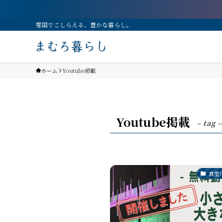
雪国でこしらえる、豊かな暮らし。
ホーム
Youtube掲載
Youtube掲載
– tag –
真室