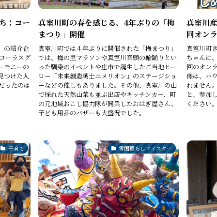
ち：コー
真室川町の春を感じる、4年ぶりの「梅
真室川
まつり」開催
回オン
」の紹介企
真室川町では４年ぶりに開催された「梅まつり」
真室川町
はコーラスグ
では、梅の里マラソンや真室川音頭の輪踊りとい
ちゃんに
ーモニーの
った馴染のイベントや庄市で誕生したご当地ヒー
回のオン
見つけた人
ロー「未来創造戦士ユメリオン」のステージショ
像は、ハ
だったのは
ーなどの催しもありました。その他、真室川の山
れません
で採れた天然山菜も並ぶ出店やキッチンカー、町
と、参加
の元地域おこし協力隊が開業したおはぎ屋さん、
ください
子ども用品のバザーも大盛況でした。
子育て
雪国暮らしマイスター