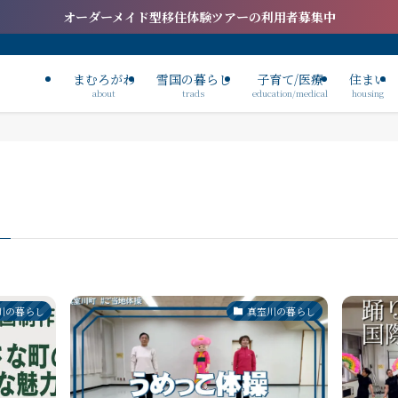
オーダーメイド型移住体験ツアーの利用者募集中
まむろがわ
雪国の暮らし
子育て/医療
住まい
about
trads
education/medical
housing
川の暮らし
真室川の暮らし