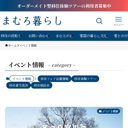
オーダーメイド型移住体験ツアーの利用者募集中
メニュー
移住の段取り
お問い合わせ
まむろがわ
雪国の暮らし文化
雪との付
ホーム
イベント情報
イベント情報
– category –
イベント情報
移住フェア出展情報
移住体験ツアー
移住者交流会
移住相談会
イベント情報