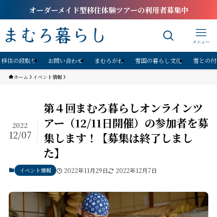
オーダーメイド型移住体験ツアーの利用者募集中
メニュー
移住の段取り
お問い合わせ
まむろがわ
雪国の暮らし文化
雪との付
ホーム
イベント情報
第４回まむろ暮らしオンラインツ
アー（12/11日開催）の参加者を募
2022
12/07
集します！【募集は終了しまし
た】
イベント情報
2022年11月29日
2022年12月7日